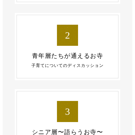
2
青年層たちが
通えるお寺
子育てについての
ディスカッション
3
シニア層
〜語らうお寺〜