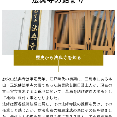
法典寺の始まり
歴史から法典寺を知る
妙栄山法典寺は承応元年、江戸時代の初期に、三島市にある本
山・玉沢妙法華寺の僧であった慈雲院玄順日受上人が、現在の
富士宮市青木７３２番地に於いて、草庵を結び信仰の場所とし
て地域に根付く事となりました。
法縁は西谷鏡師法縁に属し、その法縁寺院の推薦を受け、その
任重しと感じたが、妙法広布の祖願達成の為にその任を得まし
た。先代上人の後を受け平成２年に第３２世として小衲遠藤是