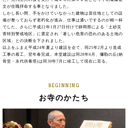
文が住職拝命する事となりました。
しかし長い間、手をかけていなかった建物は居住地としての設
備が整っておらず老朽化が進み、仕事は通いでするのが精一杯
でした。さらに平成22年1月27日付けで静岡県による「土砂災
害特別警戒地区」に選定され「著しい危害の恐れのある土地の
区域」との決断を下されました。
以上をふまえ平成24年夏より建設を企て、同25年2月より造成
工事の着工、翌年春完成。本堂建設は同28年6月、彌勒の丘(納
骨堂・永代供養塔)は同30年7月に竣工して現在に至る。
BEGINNING
お寺のかたち