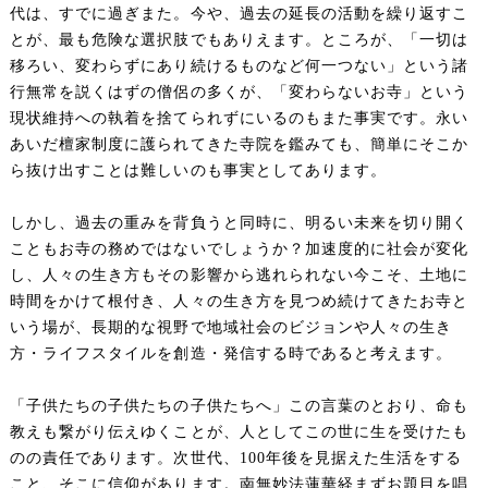
代は、すでに過ぎまた。今や、過去の延長の活動を繰り返すこ
とが、最も危険な選択肢でもありえます。ところが、「一切は
移ろい、変わらずにあり続けるものなど何一つない」という諸
行無常を説くはずの僧侶の多くが、「変わらないお寺」という
現状維持への執着を捨てられずにいるのもまた事実です。永い
あいだ檀家制度に護られてきた寺院を鑑みても、簡単にそこか
ら抜け出すことは難しいのも事実としてあります。
しかし、過去の重みを背負うと同時に、明るい未来を切り開く
こともお寺の務めではないでしょうか？加速度的に社会が変化
し、人々の生き方もその影響から逃れられない今こそ、土地に
時間をかけて根付き、人々の生き方を見つめ続けてきたお寺と
いう場が、長期的な視野で地域社会のビジョンや人々の生き
方・ライフスタイルを創造・発信する時であると考えます。
「子供たちの子供たちの子供たちへ」この言葉のとおり、命も
教えも繋がり伝えゆくことが、人としてこの世に生を受けたも
のの責任であります。次世代、100年後を見据えた生活をする
こと、そこに信仰があります。南無妙法蓮華経まずお題目を唱