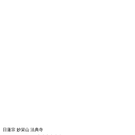
日蓮宗 妙栄山 法典寺