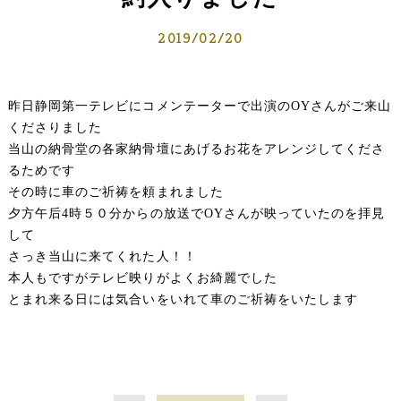
2019/02/20
昨日静岡第一テレビにコメンテーターで出演のOYさんがご来山
くださりました
当山の納骨堂の各家納骨壇にあげるお花をアレンジしてくださ
るためです
その時に車のご祈祷を頼まれました
夕方午后4時５０分からの放送でOYさんが映っていたのを拝見
して
さっき当山に来てくれた人！！
本人もですがテレビ映りがよくお綺麗でした
とまれ来る日には気合いをいれて車のご祈祷をいたします