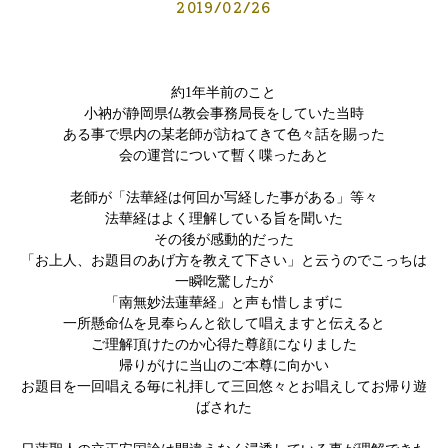
2019/02/26
約1年半前のこと
小衲が静岡県仏教会事務局長をしていた当時
ある事で県内の某老師が訪ねてきて色々話を賜った
会の運営について暫く喋ったあと
老師が「法華経は何回か写経した事がある」等々
法華経はよく理解している旨を聞いた
その後が感動的だった
「お上人、お題目のあげ方を教えて下さい」と云うのでこっちは
一瞬吃驚したが
「南無妙法蓮華経」と声も惜しまずに
一所懸命仏を見奉らんと欲して唱えますと伝えると
ご理解頂けたのか心得た尊顔になりました
帰りがけに当山のご本尊に向かい
お題目を一回唱える毎に礼拝して三回悠々とお唱えしてお帰り遊
ばされた